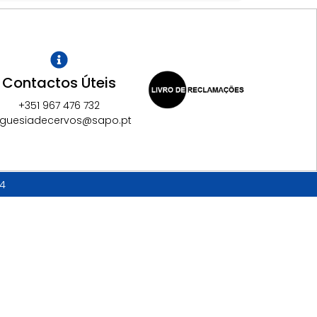
Contactos Úteis
+351 967 476 732
eguesiadecervos@sapo.pt
14