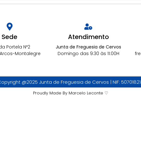
Sede
Atendimento
da Portela Nº2
Junta de Freguesia de Cervos
 Arcos-Montalegre
Domingo das 9:30 às 11:00H
fr
opyright @2025 Junta de Freguesia de Cervos | NIF: 5070182
Proudly Made By Marcelo Leconte ♡