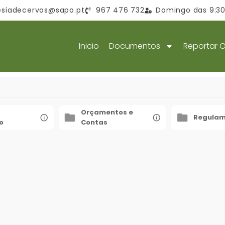
esiadecervos@sapo.pt
967 476 732
Domingo das 9:30 
Inicio
Documentos
Reportar 
Orçamentos e
Regulam
o
Contas