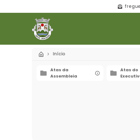
fregu
Início
Atas da
Atas do
Assembleia
Executiv