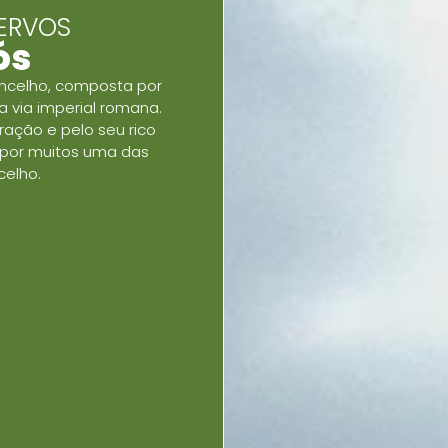
CERVOS
ós
oncelho, composta por
 via imperial romana.
ração e pelo seu rico
a por muitos uma das
celho.