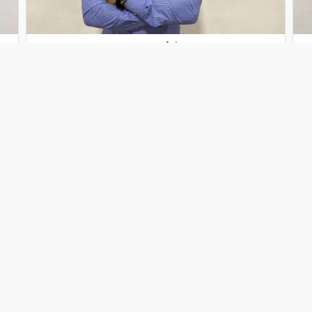
Tesoureira
Sonia Filipa Pinto Fernandes
Sobre a nossa região
eza e Tradição Cinegética
População e Atividades L
ra do Leiranco, com os seus
Com cerca de 227 habitant
s e colinas, acolhe diversas
freguesia é maioritariam
ies e sustenta uma tradição
composta por pessoas liga