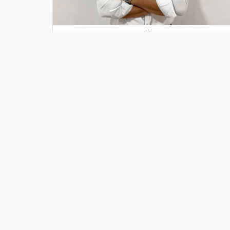
Secretário
Jose Domingos Pires Santos
2
/
3
Significado do Brasão
Natur
O brasão da freguesia conta a sua
A Ser
história: as ribeiras e rios, como o
vale
Rio Beça, representados pelas
espéc