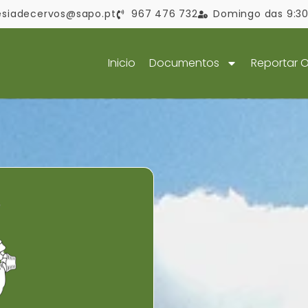
esiadecervos@sapo.pt
967 476 732
Domingo das 9:30 
Inicio
Documentos
Reportar 