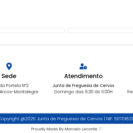
Sede
Atendimento
da Portela Nº2
Junta de Freguesia de Cervos
 Arcos-Montalegre
Domingo das 9:30 às 11:00H
fr
opyright @2025 Junta de Freguesia de Cervos | NIF: 5070182
Proudly Made By Marcelo Leconte ♡