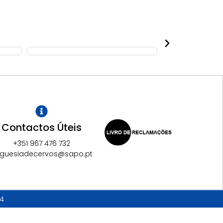
Contactos Úteis
+351 967 476 732
eguesiadecervos@sapo.pt
14