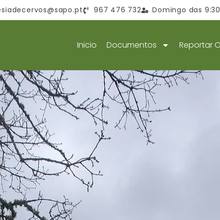
esiadecervos@sapo.pt
967 476 732
Domingo das 9:30 
Inicio
Documentos
Reportar 